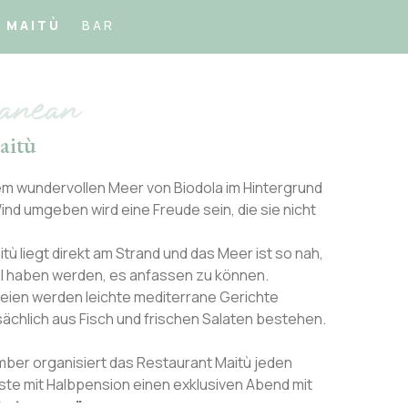
 MAITÙ
BAR
ranean
aitù
m wundervollen Meer von Biodola im Hintergrund
ind umgeben wird eine Freude sein, die sie nicht
ù liegt direkt am Strand und das Meer ist so nah,
hl haben werden, es anfassen zu können.
Freien werden leichte mediterrane Gerichte
sächlich aus Fisch und frischen Salaten bestehen.
mber organisiert das Restaurant Maitù jeden
te mit Halbpension einen exklusiven Abend mit
ta toscana"
.