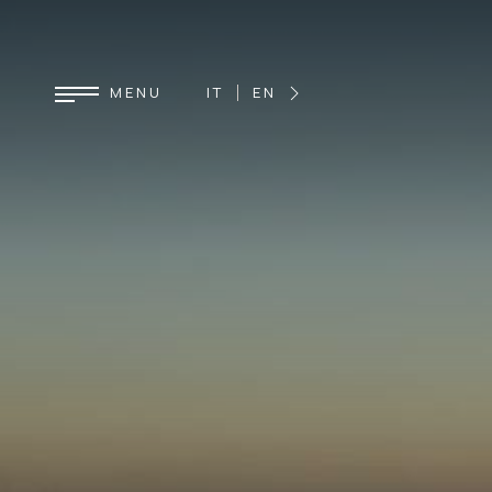
IT
EN
DE
FR
ES
MENU