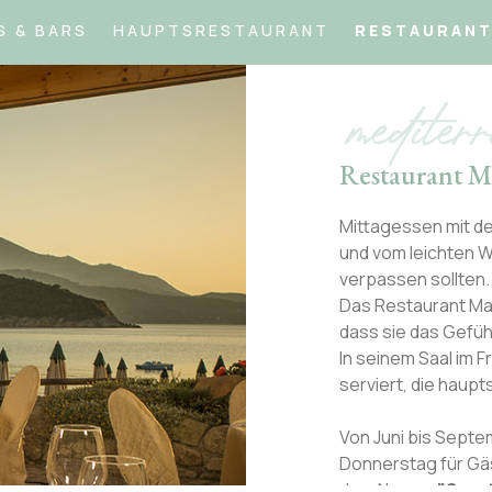
 & BARS
HAUPTSRESTAURANT
RESTAURANT
mediter
Restaurant M
Mittagessen mit de
und vom leichten W
verpassen sollten.
Das Restaurant Mait
dass sie das Gefü
In seinem Saal im 
serviert, die haupt
Von Juni bis Septe
Donnerstag für Gäs
dem Namen
"Sera