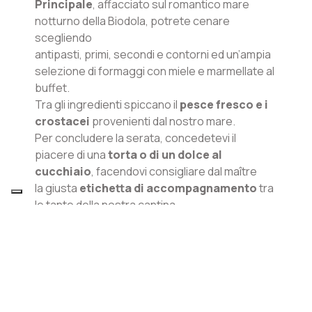
Principale
, affacciato sul romantico mare
notturno della Biodola, potrete cenare
scegliendo
antipasti, primi, secondi e contorni ed un’ampia
selezione di formaggi con miele e marmellate al
buffet.
Tra gli ingredienti spiccano il
pesce fresco e i
crostacei
provenienti dal nostro mare.
Per concludere la serata, concedetevi il
piacere di una
torta o di un dolce al
cucchiaio
, facendovi consigliare dal maître
la giusta
etichetta di accompagnamento
tra
le tante della nostra cantina.