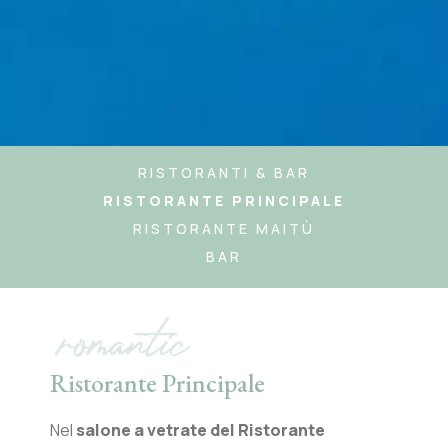
RISTORANTI & BAR
RISTORANTE PRINCIPALE
RISTORANTE MAITÙ
BAR
romantic
Ristorante Principale
Nel
salone a vetrate del Ristorante