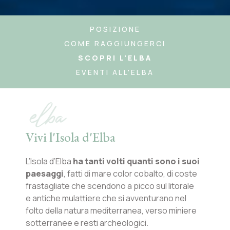
POSIZIONE
COME RAGGIUNGERCI
SCOPRI L'ELBA
EVENTI ALL'ELBA
elba
Vivi l'Isola d'Elba
L’Isola d’Elba
ha tanti volti quanti sono i suoi
paesaggi
, fatti di mare color cobalto, di coste
frastagliate che scendono a picco sul litorale
e antiche mulattiere che si avventurano nel
folto della natura mediterranea, verso miniere
sotterranee e resti archeologici.