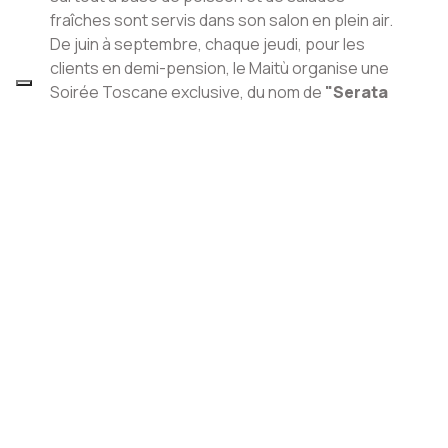
fraîches sont servis dans son salon en plein air.
De juin à septembre, chaque jeudi, pour les
clients en demi-pension, le Maitù organise une
Soirée Toscane exclusive, du nom de
"Serata
toscana"
.
Un voyage à travers les saveurs les plus
naturelles de notre région, de la très bonne
charcuterie des Butteri aux entrées avec
viande et légumes, du poisson ultra frais aux
fromages locaux et aux desserts traditionnels
comme les cantucci et les tartes.
Superbe, la viande de premier choix - cinta
senese (porc typique toscan), poulet, lapin,
sanglier et rosticciana (côtelette de porc rôtie)
- qui est grillée à la braise directement devant
vous.
MENU